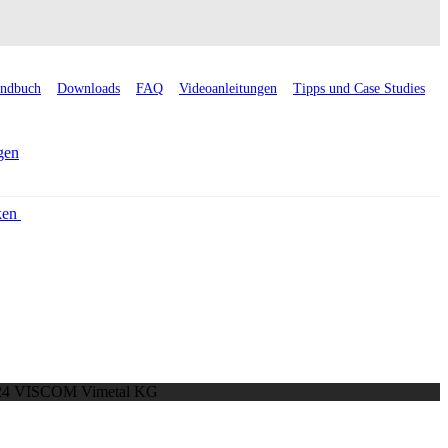
ndbuch
Downloads
FAQ
Videoanleitungen
Tipps und Case Studies
gen
ken
24 VISCOM Vimetal KG