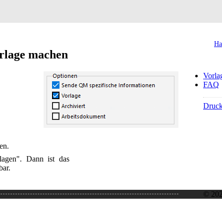
Ha
orlage machen
Vorla
FAQ
Druc
nen.
agen". Dann ist das
bar.
© 20