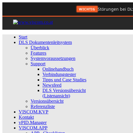
Störungen bei DL
WICHTIG
Start
DLS Dokumentenleitsystem
Überblick
Features
Systemvoraussetzungen
Support
Onlinehandbuch
Verbindungstester
Tipps und Case Studies
Newsfeed
DLS Versionsübersicht
(Listenansicht)
Versionsübersicht
Referenzliste
VISCOM.KVP
Kontakt
vPID.Manager
VISCOM.APP