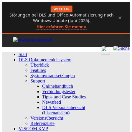
WICHTIG
Störungen bei DLS und Office-Automatisierung nach
×
Windows-Update (Juni 2026).
Hier erfahren Sie mehr »
Start
DLS Dokumentenleitsystem
Überblick
Features
Systemvoraussetzungen
Support
Onlinehandbuch
Verbindungstester
Tipps und Case Studies
Newsfeed
DLS Versionsübersicht
(Listenansicht)
Versionsübersicht
Referenzliste
VISCOM.KVP