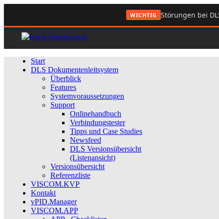
Störungen bei DL
WICHTIG
Start
DLS Dokumentenleitsystem
Überblick
Features
Systemvoraussetzungen
Support
Onlinehandbuch
Verbindungstester
Tipps und Case Studies
Newsfeed
DLS Versionsübersicht
(Listenansicht)
Versionsübersicht
Referenzliste
VISCOM.KVP
Kontakt
vPID.Manager
VISCOM.APP