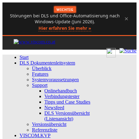
WICHTIG
Störungen bei DLS und Office-Automatisierung nach
×
Windows-Update (Juni 2026).
Hier erfahren Sie mehr »
Start
DLS Dokumentenleitsystem
Überblick
Features
Systemvoraussetzungen
Support
Onlinehandbuch
Verbindungstester
Tipps und Case Studies
Newsfeed
DLS Versionsübersicht
(Listenansicht)
Versionsübersicht
Referenzliste
VISCOM.KVP