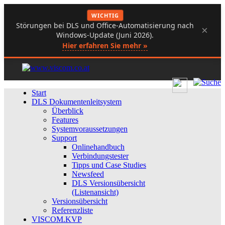
WICHTIG
Störungen bei DLS und Office-Automatisierung nach
×
Windows-Update (Juni 2026).
Hier erfahren Sie mehr »
Start
DLS Dokumentenleitsystem
Überblick
Features
Systemvoraussetzungen
Support
Onlinehandbuch
Verbindungstester
Tipps und Case Studies
Newsfeed
DLS Versionsübersicht
(Listenansicht)
Versionsübersicht
Referenzliste
VISCOM.KVP