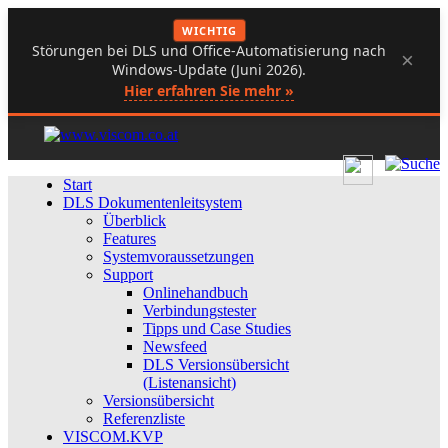
WICHTIG
Störungen bei DLS und Office-Automatisierung nach
×
Windows-Update (Juni 2026).
Hier erfahren Sie mehr »
Start
DLS Dokumentenleitsystem
Überblick
Features
Systemvoraussetzungen
Support
Onlinehandbuch
Verbindungstester
Tipps und Case Studies
Newsfeed
DLS Versionsübersicht
(Listenansicht)
Versionsübersicht
Referenzliste
VISCOM.KVP