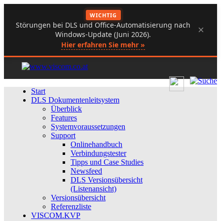
WICHTIG
Störungen bei DLS und Office-Automatisierung nach
×
Windows-Update (Juni 2026).
Hier erfahren Sie mehr »
Start
DLS Dokumentenleitsystem
Überblick
Features
Systemvoraussetzungen
Support
Onlinehandbuch
Verbindungstester
Tipps und Case Studies
Newsfeed
DLS Versionsübersicht
(Listenansicht)
Versionsübersicht
Referenzliste
VISCOM.KVP