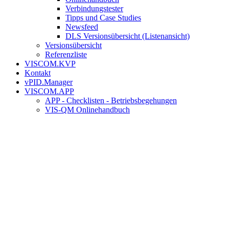
Verbindungstester
Tipps und Case Studies
Newsfeed
DLS Versionsübersicht (Listenansicht)
Versionsübersicht
Referenzliste
VISCOM.KVP
Kontakt
vPID.Manager
VISCOM.APP
APP - Checklisten - Betriebsbegehungen
VIS-QM Onlinehandbuch