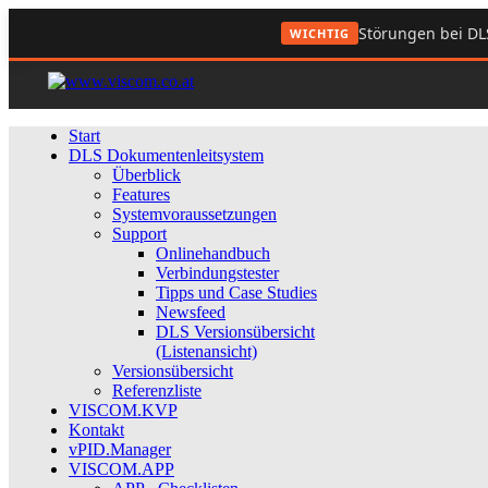
Störungen bei DL
WICHTIG
Start
DLS Dokumentenleitsystem
Überblick
Features
Systemvoraussetzungen
Support
Onlinehandbuch
Verbindungstester
Tipps und Case Studies
Newsfeed
DLS Versionsübersicht
(Listenansicht)
Versionsübersicht
Referenzliste
VISCOM.KVP
Kontakt
vPID.Manager
VISCOM.APP