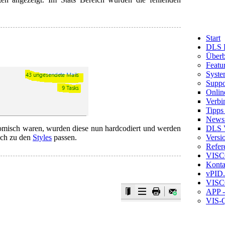
Start
DLS D
Überb
Featu
Syste
Suppo
Onlin
Verbi
Tipps
News
DLS V
omisch waren, wurden diese nun hardcodiert und werden
Versi
auch zu den
Styles
passen.
Refere
VIS
Konta
vPID
VIS
APP -
VIS-