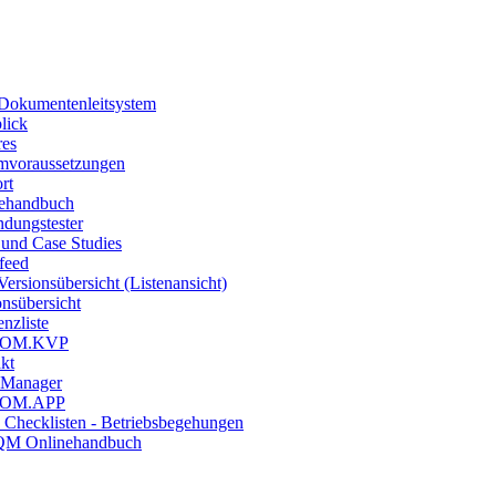
okumentenleitsystem
lick
res
mvoraussetzungen
rt
ehandbuch
ndungstester
 und Case Studies
feed
ersionsübersicht (Listenansicht)
onsübersicht
nzliste
COM.KVP
kt
.Manager
COM.APP
 Checklisten - Betriebsbegehungen
QM Onlinehandbuch