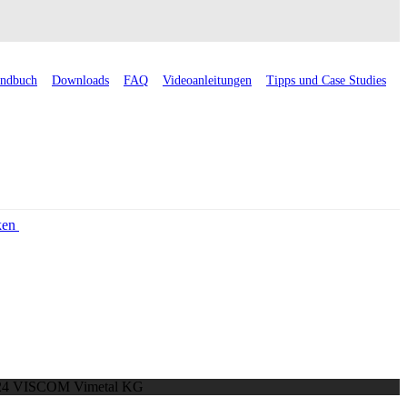
ndbuch
Downloads
FAQ
Videoanleitungen
Tipps und Case Studies
ken
24 VISCOM Vimetal KG