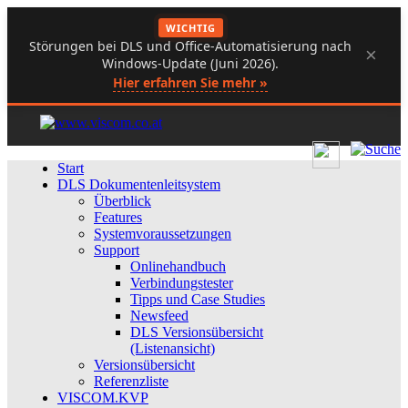
WICHTIG
Störungen bei DLS und Office-Automatisierung nach
×
Windows-Update (Juni 2026).
Hier erfahren Sie mehr »
Start
DLS Dokumentenleitsystem
Überblick
Features
Systemvoraussetzungen
Support
Onlinehandbuch
Verbindungstester
Tipps und Case Studies
Newsfeed
DLS Versionsübersicht
(Listenansicht)
Versionsübersicht
Referenzliste
VISCOM.KVP